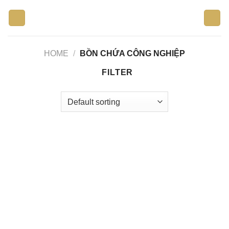
Skip
to
content
HOME
/
BỒN CHỨA CÔNG NGHIỆP
FILTER